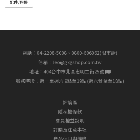
配件/週邊
電話：
04-2208-5008、0800-606062(限市話)
信箱：
leo@gxgshop.com.tw
地址：404台中市北區忠明二街25號
服務時段：週一至週六 9點至19點(週六營業至18點)
評論區
隱私權條款
會員權益說明
訂購及注意事項
產品保固與維修