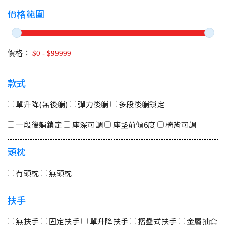
價格範圍
價格：
款式
單升降(無後躺)
彈力後躺
多段後躺鎖定
一段後躺鎖定
座深可調
座墊前傾6度
椅背可調
頭枕
有頭枕
無頭枕
扶手
無扶手
固定扶手
單升降扶手
摺疊式扶手
金屬抽套