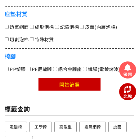
座墊材質
透氣網面
成形泡棉
記憶泡棉
皮面(內層泡棉)
切割泡棉
特殊材質
椅腳
PP塑膠
PE尼龍腳
鋁合金腳座
鐵腳(電鍍烤漆)
優惠
開始篩選
比較
標籤查詢
電腦椅
工學椅
高載重
透氣網椅
皮面