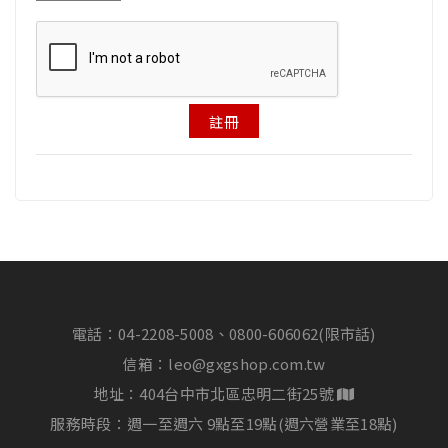
註冊
電話：
04-2208-5008、0800-606062(限市話)
信箱：
leo@gxgshop.com.tw
地址：404台中市北區忠明二街25號
服務時段：週一至週六 9點至19點(週六營業至18點)