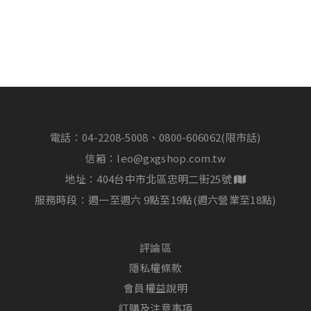
電話：
04-2208-5008、0800-606062(限市話)
信箱：
leo@gxgshop.com.tw
地址：404台中市北區忠明二街25號
服務時段：週一至週六 9點至19點(週六營業至18點)
評論區
隱私權條款
會員權益說明
訂購及注意事項