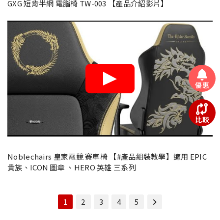
GXG 短背半網 電腦椅 TW-003 【產品介紹影片】
優惠
比較
Noblechairs 皇家電競 賽車椅 【#產品組裝教學】適用 EPIC
貴族、ICON 圖章 、HERO 英雄 三系列
1
2
3
4
5