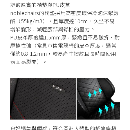
舒適厚實的椅墊與PU皮革
noblechairs的椅墊採用高密度環保冷泡沫聚氨
酯（55kg/m3），且厚度達10cm，久坐不易
塌陷變形，減輕腰部與脊椎的壓力。
PU皮革厚度達1.5mm厚，緊緻且不易皺折，耐
摩擦性強（常見市售電競椅的皮革厚度，通常
僅約0.8-1.2mm，較易產生摺紋且長時間使用
表面易裂開）。
良好透氣與觸感，符合亞洲人體型的舒適座椅