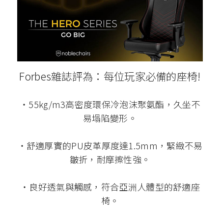
Forbes雜誌評為：每位玩家必備的座椅!
‧55kg/m3高密度環保冷泡沫聚氨酯，久坐不
易塌陷變形。
‧舒適厚實的PU皮革厚度達1.5mm，緊緻不易
皺折，耐摩擦性強。
‧良好透氣與觸感，符合亞洲人體型的舒適座
椅。