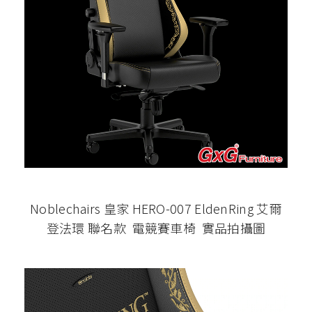
Noblechairs 皇家 HERO-007 EldenRing 艾爾
登法環 聯名款 電競賽車椅 實品拍攝圖