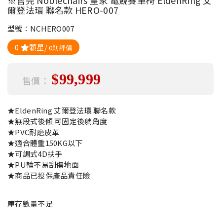
※售完 Noblechairs 皇家 電競賽車椅 EldenRing 艾
爾登法環 聯名款 HERO-007
型號：NCHERO007
0
顆星/
0則評價
$99,999
售價：
★EldenRing 艾爾登法環 聯名款
★無段式後傾 可固定後躺角度
★PVC耐磨皮革
★適合體重150KG以下
★可調式4D扶手
★PU輪不易刮傷地面
★商品已投保產品責任險
庫存數量不足